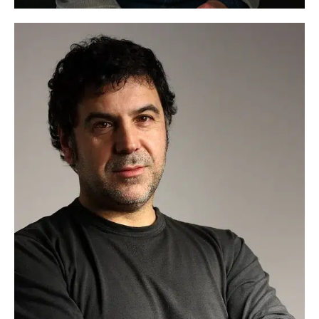
Tatán
Idiomas:
Castellano: Nativo
Gallego: Nativo
Portugués: Alto
...
Ver más