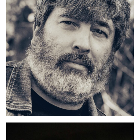
Marcos Orsi
Idiomas:
Castellano: Nativo
Gallego: Nativo
Portugués: Nativo
Ver más
Pepo Suevos