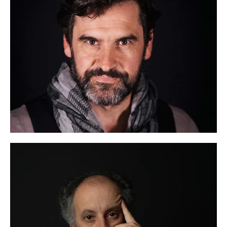
Daniel Otero
Idiomas:
CASTELLANO. GALLEGO: Nativo INGLÉS:
Alto ITALIANO: Medio
Ver más
Fran Paredes