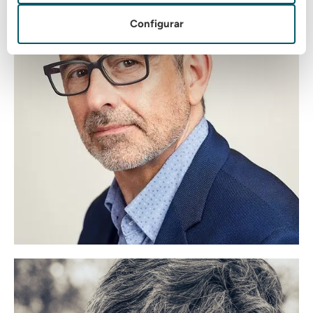
Manuel San Martín
Configurar
Idiomas:
Castellano: Nativo
Gallego: Nativo
Inglés: Alto
...
Ver más