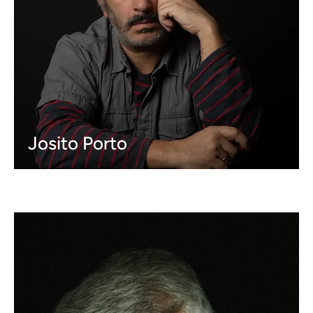
Idiomas:
Castellano: Nativo
Gallego: Nativo
Inglés: Alto
Ver más
Josito Porto
Idiomas:
Castellano: Nativo
Gallego: Nativo
Ver más