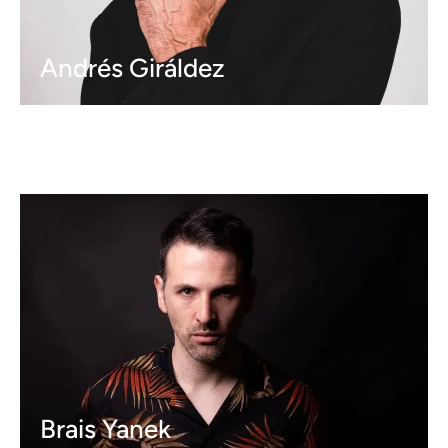
Andrés Giráldez
Idiomas:
Castellano: Nativo
Gallego: Nativo
Ver más
Brais Yanek