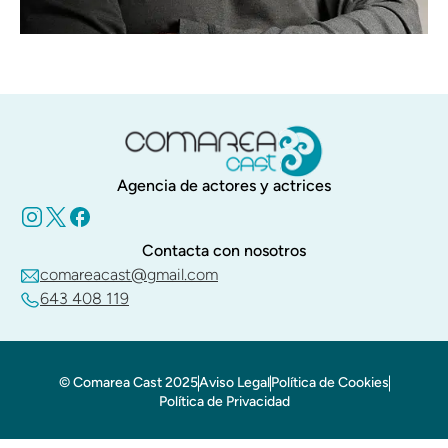
Víctor Mosqueira
Agencia de actores y actrices
Contacta con nosotros
Idiomas:
Castellano: Nativo
comareacast@gmail.com
Gallego: Nativo
643 408 119
Conocimientos de portugués
...
© Comarea Cast 2025
Aviso Legal
Política de Cookies
Política de Privacidad