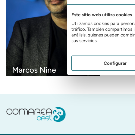
Este sitio web utiliza cookies
Utilizamos cookies para persona
tráfico. También compartimos in
análisis, quienes pueden combi
sus servicios.
Configurar
Marcos Nine
Idiomas:
CASTELLANO: Nativo
GALLEGO: Nativo
Ver más