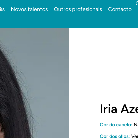
@s
Novos talentos
Outros profesionais
Contacto
Iria A
Cor do cabelo:
N
Cor dos ollos:
Ve