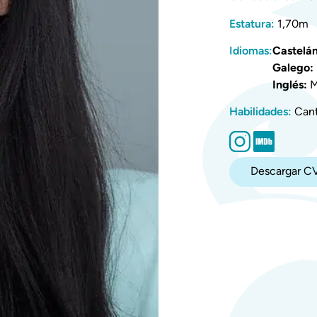
Estatura:
1,70m
Idiomas:
Castelán
Galego:
Inglés:
M
Habilidades:
Cant
Descargar C