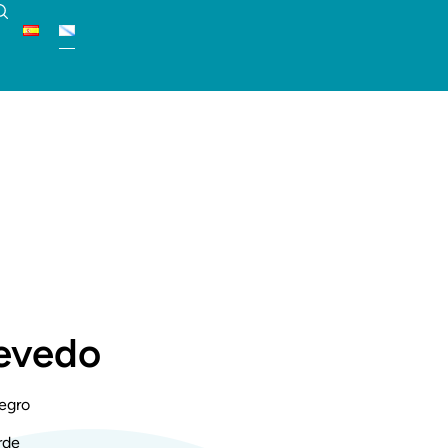
zevedo
egro
rde