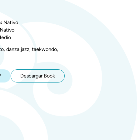
:
Nativo
Nativo
edio
o, danza jazz, taekwondo, ​
V
Descargar Book