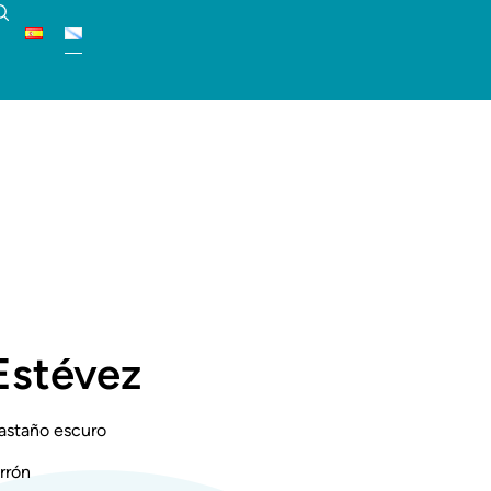
Estévez
staño escuro
rrón